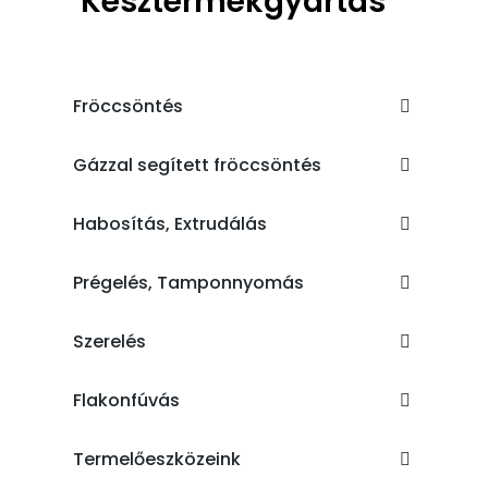
Késztermékgyártás
Fröccsöntés
Gázzal segített fröccsöntés
Habosítás, Extrudálás
Prégelés, Tamponnyomás
Szerelés
Flakonfúvás
Termelőeszközeink