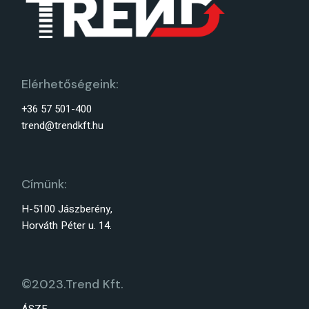
Elérhetőségeink:
+36 57 501-400
trend@trendkft.hu
Címünk:
H-5100 Jászberény,
Horváth Péter u. 14.
©2023.Trend Kft.