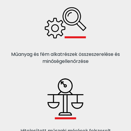
Műanyag és fém alkatrészek összeszerelése és
minőségellenőrzése
Hitelesített műszaki mérések felszerelt