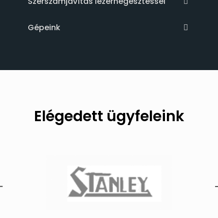
Szerszámjavítás lézerhegesztéssel
Gépeink
Elégedett ügyfeleink